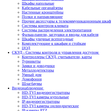
Шкафы напольные
Кабельные органайзеры
Настенные кронштейны
Полки и направляющие
Прочие аксессуары к телекоммуникационным шка
Системы контроля климата
Системы распределения электропитания
Фальш-панели, заглушки и вводы для кабеля
Шкафы уличные всепогодные
Комплектующие к шкафам и стойкам
ЦОД
СКУД - Системы контроля и управления доступом
Контроллеры СКУД, считыватели, карты
Турникеты
Замки и доводчики
Металлодетекторы
Умный дом
Домофония
Шлагбаумы
Видеонаблюдение
HD-TVI видеорегистраторы
HD-TVI камеры купольные
IP-видеорегистраторы
HD-TVI камеры цилиндрические
IP-камеры PTZ