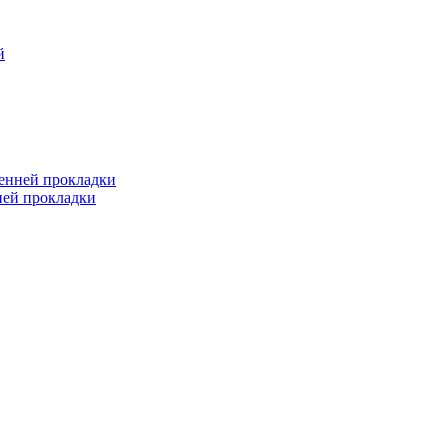
й
ренней прокладки
ней прокладки