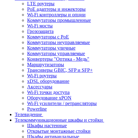
LTE роутеры
PoE адаптеры и инжекторы
Wi-Fi контроллеры и опции
Коммутаторы промышленные
Wi-Fi мосты
Грозозащита
Коммутаторы c PoE
Коммутаторы неуправляемые
Коммутаторы уличные
Коммутаторы управляемые
Конвертеры "Оптика - Медь"
Маршрутизаторы
Трансиверы GBIC, SFP и SFP+
Wi-Fi роутеры
xDSL оборудование
Аксессуары
Wi-Fi точки доступа
Оборудование хPON
Wi-Fi усилители / ретрансляторы
Powerline
Телевидение
Телекоммуникационные шкафы и стойки
Шкафы настенные
Открытые монтажные стойки
Шкафы антивандальные