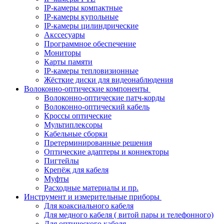
IP-камеры компактные
IP-камеры купольные
IP-камеры цилиндрические
Акссесуары
Программное обеспечение
Мониторы
Карты памяти
IP-камеры тепловизионные
Жёсткие диски для видеонаблюдения
Волоконно-оптические компоненты
Волоконно-оптические патч-корды
Волоконно-оптический кабель
Кроссы оптические
Мультиплексоры
Кабельные сборки
Претерминированные решения
Оптические адаптеры и коннекторы
Пигтейлы
Крепёж для кабеля
Муфты
Расходные материалы и пр.
Инструмент и измерительные приборы
Для коаксиального кабеля
Для медного кабеля ( витой пары и телефонного)
Для оптического кабеля