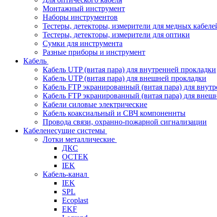
Монтажный инструмент
Наборы инструментов
Тестеры, детекторы, измерители для медных кабеле
Тестеры, детекторы, измерители для оптики
Сумки для инструмента
Разные приборы и инструмент
Кабель
Кабель UTP (витая пара) для внутренней прокладки
Кабель UTP (витая пара) для внешней прокладки
Кабель FTP экранированный (витая пара) для внут
Кабель FTP экранированный (витая пара) для внеш
Кабели силовые электрические
Кабель коаксиальный и СВЧ компоненнты
Провода связи, охранно-пожарной сигнализации
Кабеленесущие системы
Лотки металлические
ДКС
ОСТЕК
IEK
Кабель-канал
IEK
SPL
Ecoplast
EKF