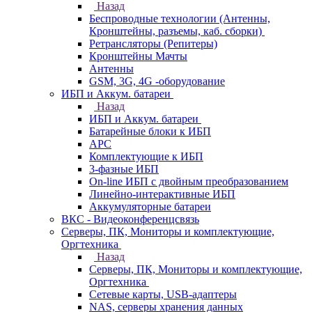
Назад
Беспроводные технологии (Антенны,
Кронштейны, разъемы, каб. сборки)
Ретрансляторы (Репитеры)
Кронштейны Мачты
Антенны
GSM, 3G, 4G -оборудование
ИБП и Аккум. батареи
Назад
ИБП и Аккум. батареи
Батарейные блоки к ИБП
APC
Комплектующие к ИБП
3-фазные ИБП
On-line ИБП с двойным преобразованием
Линейно-интерактивные ИБП
Аккумуляторные батареи
ВКС - Видеоконференцсвязь
Серверы, ПК, Мониторы и комплектующие,
Оргтехника
Назад
Серверы, ПК, Мониторы и комплектующие,
Оргтехника
Сетевые карты, USB-адаптеры
NAS, серверы хранения данных