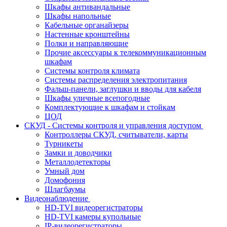
Шкафы антивандальные
Шкафы напольные
Кабельные органайзеры
Настенные кронштейны
Полки и направляющие
Прочие аксессуары к телекоммуникационным
шкафам
Системы контроля климата
Системы распределения электропитания
Фальш-панели, заглушки и вводы для кабеля
Шкафы уличные всепогодные
Комплектующие к шкафам и стойкам
ЦОД
СКУД - Системы контроля и управления доступом
Контроллеры СКУД, считыватели, карты
Турникеты
Замки и доводчики
Металлодетекторы
Умный дом
Домофония
Шлагбаумы
Видеонаблюдение
HD-TVI видеорегистраторы
HD-TVI камеры купольные
IP-видеорегистраторы