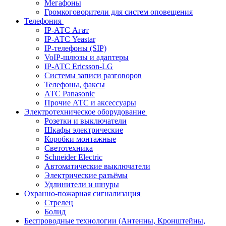
Мегафоны
Громкоговорители для систем оповещения
Телефония
IP-АТС Агат
IP-АТС Yeastar
IP-телефоны (SIP)
VoIP-шлюзы и адаптеры
IP-АТС Ericsson-LG
Системы записи разговоров
Телефоны, факсы
АТС Panasonic
Прочие АТС и аксессуары
Электротехническое оборудование
Розетки и выключатели
Шкафы электрические
Коробки монтажные
Светотехника
Schneider Electric
Автоматические выключатели
Электрические разъёмы
Удлинители и шнуры
Охранно-пожарная сигнализация
Стрелец
Болид
Беспроводные технологии (Антенны, Кронштейны,