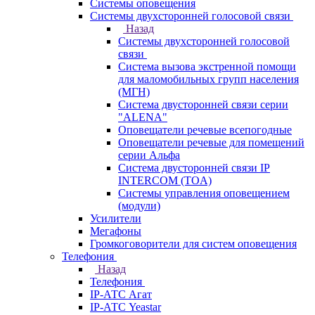
Системы оповещения
Системы двухсторонней голосовой связи
Назад
Системы двухсторонней голосовой
связи
Система вызова экстренной помощи
для маломобильных групп населения
(МГН)
Система двусторонней связи серии
"ALENA"
Оповещатели речевые всепогодные
Оповещатели речевые для помещений
серии Альфа
Система двусторонней связи IP
INTERCOM (TOA)
Системы управления оповещением
(модули)
Усилители
Мегафоны
Громкоговорители для систем оповещения
Телефония
Назад
Телефония
IP-АТС Агат
IP-АТС Yeastar