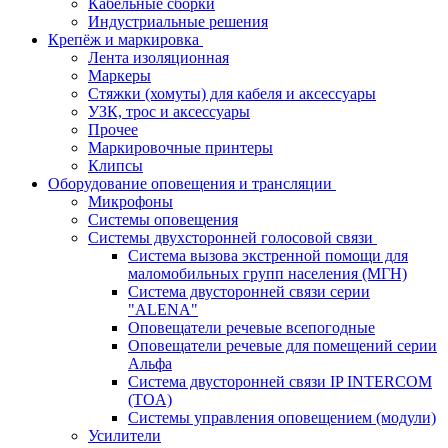
Кабельные сборки
Индустриальные решения
Крепёж и маркировка
Лента изоляционная
Маркеры
Стяжки (хомуты) для кабеля и аксессуары
УЗК, трос и аксессуары
Прочее
Маркировочные принтеры
Клипсы
Оборудование оповещения и трансляции
Микрофоны
Системы оповещения
Системы двухсторонней голосовой связи
Система вызова экстренной помощи для
маломобильных групп населения (МГН)
Система двусторонней связи серии
"ALENA"
Оповещатели речевые всепогодные
Оповещатели речевые для помещений серии
Альфа
Система двусторонней связи IP INTERCOM
(TOA)
Системы управления оповещением (модули)
Усилители