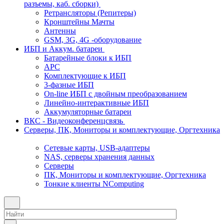
разъемы, каб. сборки)
Ретрансляторы (Репитеры)
Кронштейны Мачты
Антенны
GSM, 3G, 4G -оборудование
ИБП и Аккум. батареи
Батарейные блоки к ИБП
APC
Комплектующие к ИБП
3-фазные ИБП
On-line ИБП с двойным преобразованием
Линейно-интерактивные ИБП
Аккумуляторные батареи
ВКС - Видеоконференцсвязь
Серверы, ПК, Мониторы и комплектующие, Оргтехника
Сетевые карты, USB-адаптеры
NAS, серверы хранения данных
Серверы
ПК, Мониторы и комплектующие, Оргтехника
Тонкие клиенты NComputing