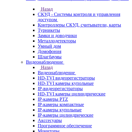
Назад
СКУД - Системы контроля и управления
доступом
Контроллеры СКУД, считыватели, карты
Турникеты
Замки и доводчики
Металлодетекторы
Умный дом
Домофония
Шлагбаумы
Видеонаблюдение
Назад
Видеонаблюдение
HD-TVI видеорегистраторы
HD-TVI камеры купольные
IP-видеорегистраторы
HD-TVI камеры цилиндрические
IP-камеры PTZ
IP-камеры компактные
IP-камеры купольные
IP-камеры цилиндрические
Акссесуары
Программное обеспечение
Мониторы