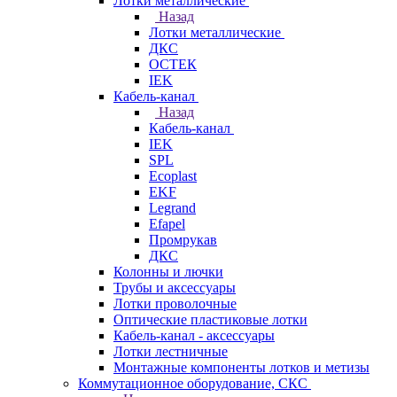
Лотки металлические
Назад
Лотки металлические
ДКС
ОСТЕК
IEK
Кабель-канал
Назад
Кабель-канал
IEK
SPL
Ecoplast
EKF
Legrand
Efapel
Промрукав
ДКС
Колонны и лючки
Трубы и аксессуары
Лотки проволочные
Оптические пластиковые лотки
Кабель-канал - аксессуары
Лотки лестничные
Монтажные компоненты лотков и метизы
Коммутационное оборудование, СКС