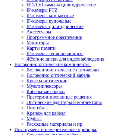
HD-TVI камеры цилиндрические
IP-камеры PTZ
IP-камеры компактные
IP-камеры купольные
IP-камеры цилиндрические
Акссесуары
Программное обеспечение
Мониторы
Карты памяти
IP-камеры тепловизионные
Жёсткие диски для видеонаблюдения
Волоконно-оптические компоненты
Волоконно-оптические патч-корды
Волоконно-оптический кабель
Кроссы оптические
Мультиплексоры
Кабельные сборки
Претерминированные решения
Оптические адаптеры и коннекторы
Пигтейлы
Крепёж для кабеля
Муфты
Расходные материалы и пр.
Инструмент и измерительные приборы
Для коаксиального кабеля