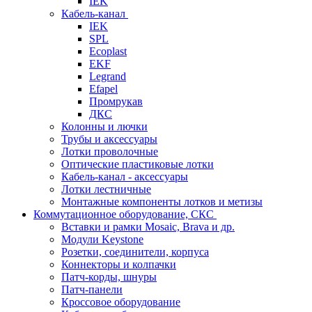
IEK
Кабель-канал
IEK
SPL
Ecoplast
EKF
Legrand
Efapel
Промрукав
ДКС
Колонны и лючки
Трубы и аксессуары
Лотки проволочные
Оптические пластиковые лотки
Кабель-канал - аксессуары
Лотки лестничные
Монтажные компоненты лотков и метизы
Коммутационное оборудование, СКС
Вставки и рамки Mosaic, Brava и др.
Модули Keystone
Розетки, соединители, корпуса
Коннекторы и колпачки
Патч-корды, шнуры
Патч-панели
Кроссовое оборудование