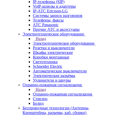
IP-телефоны (SIP)
VoIP-шлюзы и адаптеры
IP-АТС Ericsson-LG
Системы записи разговоров
Телефоны, факсы
АТС Panasonic
Прочие АТС и аксессуары
Электротехническое оборудование
Назад
Электротехническое оборудование
Розетки и выключатели
Шкафы электрические
Коробки монтажные
Светотехника
Schneider Electric
Автоматические выключатели
Электрические разъёмы
Удлинители и шнуры
Охранно-пожарная сигнализация
Назад
Охранно-пожарная сигнализация
Стрелец
Болид
Беспроводные технологии (Антенны,
Кронштейны, разъемы, каб. сборки)