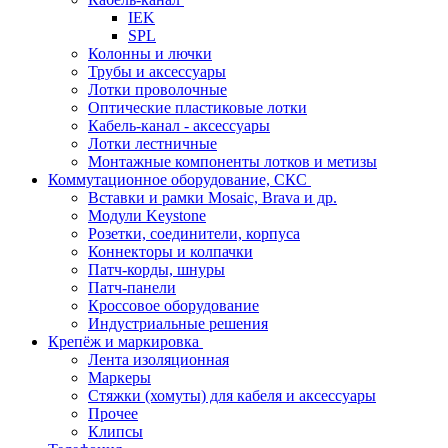
IEK
SPL
Колонны и лючки
Трубы и аксессуары
Лотки проволочные
Оптические пластиковые лотки
Кабель-канал - аксессуары
Лотки лестничные
Монтажные компоненты лотков и метизы
Коммутационное оборудование, СКС
Вставки и рамки Mosaic, Brava и др.
Модули Keystone
Розетки, соединители, корпуса
Коннекторы и колпачки
Патч-корды, шнуры
Патч-панели
Кроссовое оборудование
Индустриальные решения
Крепёж и маркировка
Лента изоляционная
Маркеры
Стяжки (хомуты) для кабеля и аксессуары
Прочее
Клипсы