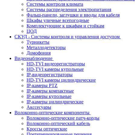
Системы контроля климата
Системы распределения электропитания
Фальш-панели, заглушки и вводы для кабеля
Шкафы уличные всепогодные
Комплектующие к шкафам и стойкам
ЦОД
СКУД - Системы контроля и управления доступом
Турникеты
Металлодетекторы
Домофония
Видеонаблюдение
HD-TVI видеорегистраторы
HD-TVI камеры купольные
IP-видеорегистраторы
HD-TVI камеры цилиндрические
IP-камеры PTZ
IP-камеры компактные
IP-камеры купольные
IP-камеры цилиндрические
Акссесуары
Волоконно-оптические компоненты
Волоконно-оптические патч-корды
Волоконно-оптический кабель
Кроссы оптические
Претерминированные решения