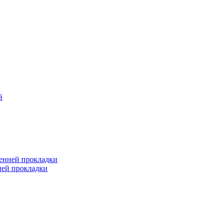
й
ренней прокладки
ней прокладки