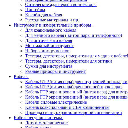
Оптические адаптеры и коннекторы
Пигтейлы
Крепёж для кабеля
Расходные материалы и пр.
Инструмент и измерительные приборы
Для коаксиального кабеля
Для медного кабеля ( витой пары и телефонного)
Для оптического кабеля
Монтажный инструмент
Наборы инструментов
Тестеры, детекторы, измерители для медных кабеле
Тестеры, детекторы, измерители для оптики
Сумки для инструмента
Разные приборы и инструмент
Кабель
Кабель UTP (витая пара) для внутренней прокладки
Кабель UTP (витая пара) для внешней прокладки
Кабель FTP экранированный (витая пара) для внут
Кабель FTP экранированный (витая пара) для внеш
Кабели силовые электрические
Кабель коаксиальный и СВЧ компоненнты
Провода связи, охранно-пожарной сигнализации
Кабеленесущие системы
Лотки металлические
Кабель-канал