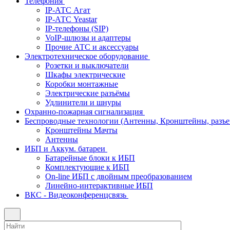
Телефония
IP-АТС Агат
IP-АТС Yeastar
IP-телефоны (SIP)
VoIP-шлюзы и адаптеры
Прочие АТС и аксессуары
Электротехническое оборудование
Розетки и выключатели
Шкафы электрические
Коробки монтажные
Электрические разъёмы
Удлинители и шнуры
Охранно-пожарная сигнализация
Беспроводные технологии (Антенны, Кронштейны, разъем
Кронштейны Мачты
Антенны
ИБП и Аккум. батареи
Батарейные блоки к ИБП
Комплектующие к ИБП
On-line ИБП с двойным преобразованием
Линейно-интерактивные ИБП
ВКС - Видеоконференцсвязь