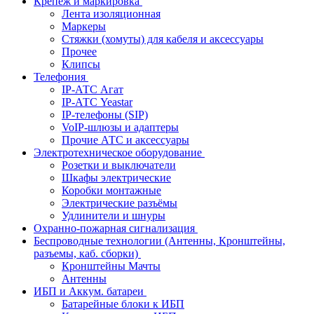
Крепёж и маркировка
Лента изоляционная
Маркеры
Стяжки (хомуты) для кабеля и аксессуары
Прочее
Клипсы
Телефония
IP-АТС Агат
IP-АТС Yeastar
IP-телефоны (SIP)
VoIP-шлюзы и адаптеры
Прочие АТС и аксессуары
Электротехническое оборудование
Розетки и выключатели
Шкафы электрические
Коробки монтажные
Электрические разъёмы
Удлинители и шнуры
Охранно-пожарная сигнализация
Беспроводные технологии (Антенны, Кронштейны,
разъемы, каб. сборки)
Кронштейны Мачты
Антенны
ИБП и Аккум. батареи
Батарейные блоки к ИБП