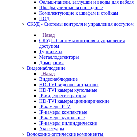
Фальш-панели, заглушки и вводы для кабеля
Шкафы уличные всепогодные
Комплектующие к шкафам и стойкам
ЦОД
СКУД - Системы контроля и управления доступом
Назад
СКУД - Системы контроля и управления
доступом
Турникеты
Металлодетекторы
Домофония
Видеонаблюдение
Назад
Видеонаблюдение
HD-TVI видеорегистраторы
HD-TVI камеры купольные
IP-видеорегистраторы
HD-TVI камеры цилиндрические
IP-камеры PTZ
IP-камеры компактные
IP-камеры купольные
IP-камеры цилиндрические
Акссесуары
Волоконно-оптические компоненты