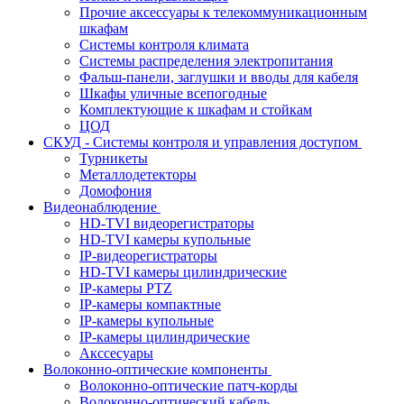
Прочие аксессуары к телекоммуникационным
шкафам
Системы контроля климата
Системы распределения электропитания
Фальш-панели, заглушки и вводы для кабеля
Шкафы уличные всепогодные
Комплектующие к шкафам и стойкам
ЦОД
СКУД - Системы контроля и управления доступом
Турникеты
Металлодетекторы
Домофония
Видеонаблюдение
HD-TVI видеорегистраторы
HD-TVI камеры купольные
IP-видеорегистраторы
HD-TVI камеры цилиндрические
IP-камеры PTZ
IP-камеры компактные
IP-камеры купольные
IP-камеры цилиндрические
Акссесуары
Волоконно-оптические компоненты
Волоконно-оптические патч-корды
Волоконно-оптический кабель