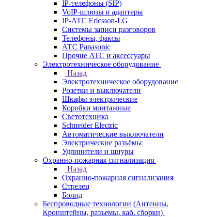
IP-телефоны (SIP)
VoIP-шлюзы и адаптеры
IP-АТС Ericsson-LG
Системы записи разговоров
Телефоны, факсы
АТС Panasonic
Прочие АТС и аксессуары
Электротехническое оборудование
Назад
Электротехническое оборудование
Розетки и выключатели
Шкафы электрические
Коробки монтажные
Светотехника
Schneider Electric
Автоматические выключатели
Электрические разъёмы
Удлинители и шнуры
Охранно-пожарная сигнализация
Назад
Охранно-пожарная сигнализация
Стрелец
Болид
Беспроводные технологии (Антенны,
Кронштейны, разъемы, каб. сборки)