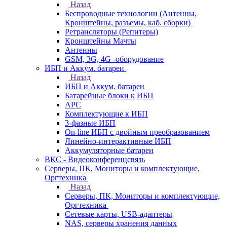
Назад
Беспроводные технологии (Антенны,
Кронштейны, разъемы, каб. сборки)
Ретрансляторы (Репитеры)
Кронштейны Мачты
Антенны
GSM, 3G, 4G -оборудование
ИБП и Аккум. батареи
Назад
ИБП и Аккум. батареи
Батарейные блоки к ИБП
APC
Комплектующие к ИБП
3-фазные ИБП
On-line ИБП с двойным преобразованием
Линейно-интерактивные ИБП
Аккумуляторные батареи
ВКС - Видеоконференцсвязь
Серверы, ПК, Мониторы и комплектующие,
Оргтехника
Назад
Серверы, ПК, Мониторы и комплектующие,
Оргтехника
Сетевые карты, USB-адаптеры
NAS, серверы хранения данных