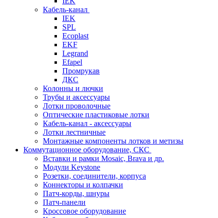
IEK
Кабель-канал
IEK
SPL
Ecoplast
EKF
Legrand
Efapel
Промрукав
ДКС
Колонны и лючки
Трубы и аксессуары
Лотки проволочные
Оптические пластиковые лотки
Кабель-канал - аксессуары
Лотки лестничные
Монтажные компоненты лотков и метизы
Коммутационное оборудование, СКС
Вставки и рамки Mosaic, Brava и др.
Модули Keystone
Розетки, соединители, корпуса
Коннекторы и колпачки
Патч-корды, шнуры
Патч-панели
Кроссовое оборудование