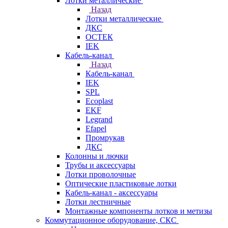
Лотки металлические
Назад
Лотки металлические
ДКС
ОСТЕК
IEK
Кабель-канал
Назад
Кабель-канал
IEK
SPL
Ecoplast
EKF
Legrand
Efapel
Промрукав
ДКС
Колонны и лючки
Трубы и аксессуары
Лотки проволочные
Оптические пластиковые лотки
Кабель-канал - аксессуары
Лотки лестничные
Монтажные компоненты лотков и метизы
Коммутационное оборудование, СКС