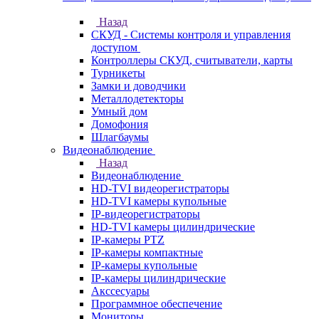
Назад
СКУД - Системы контроля и управления
доступом
Контроллеры СКУД, считыватели, карты
Турникеты
Замки и доводчики
Металлодетекторы
Умный дом
Домофония
Шлагбаумы
Видеонаблюдение
Назад
Видеонаблюдение
HD-TVI видеорегистраторы
HD-TVI камеры купольные
IP-видеорегистраторы
HD-TVI камеры цилиндрические
IP-камеры PTZ
IP-камеры компактные
IP-камеры купольные
IP-камеры цилиндрические
Акссесуары
Программное обеспечение
Мониторы