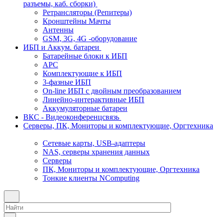
разъемы, каб. сборки)
Ретрансляторы (Репитеры)
Кронштейны Мачты
Антенны
GSM, 3G, 4G -оборудование
ИБП и Аккум. батареи
Батарейные блоки к ИБП
APC
Комплектующие к ИБП
3-фазные ИБП
On-line ИБП с двойным преобразованием
Линейно-интерактивные ИБП
Аккумуляторные батареи
ВКС - Видеоконференцсвязь
Серверы, ПК, Мониторы и комплектующие, Оргтехника
Сетевые карты, USB-адаптеры
NAS, серверы хранения данных
Серверы
ПК, Мониторы и комплектующие, Оргтехника
Тонкие клиенты NComputing