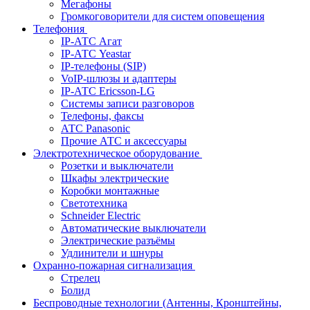
Мегафоны
Громкоговорители для систем оповещения
Телефония
IP-АТС Агат
IP-АТС Yeastar
IP-телефоны (SIP)
VoIP-шлюзы и адаптеры
IP-АТС Ericsson-LG
Системы записи разговоров
Телефоны, факсы
АТС Panasonic
Прочие АТС и аксессуары
Электротехническое оборудование
Розетки и выключатели
Шкафы электрические
Коробки монтажные
Светотехника
Schneider Electric
Автоматические выключатели
Электрические разъёмы
Удлинители и шнуры
Охранно-пожарная сигнализация
Стрелец
Болид
Беспроводные технологии (Антенны, Кронштейны,