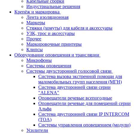
Кабельные сборки
Индустриальные решения
Крепёж и маркировка
Лента изоляционная
Маркеры
Стяжки (хомуты) для кабеля и аксессуары
УЗК, трос и аксессуары
Прочее
Маркировочные принтеры
Клипсы
Оборудование оповещения и трансляции
Микрофоны
Системы оповещения
Системы двухсторонней голосовой связи
Система вызова экстренной помощи для
маломобильных групп населения (МГН)
Система двусторонней связи серии
"ALENA"
Оповещатели речевые всепогодные
Оповещатели речевые для помещений серии
Альфа
Система двусторонней связи IP INTERCOM
(TOA)
Системы управления оповещением (модули)
Усилители