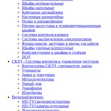
Шкафы антивандальные
Шкафы напольные
Кабельные органайзеры
Настенные кронштейны
Полки и направляющие
Прочие аксессуары к телекоммуникационным
шкафам
Системы контроля климата
Системы распределения электропитания
Фальш-панели, заглушки и вводы для кабеля
Шкафы уличные всепогодные
Комплектующие к шкафам и стойкам
ЦОД
СКУД - Системы контроля и управления доступом
Контроллеры СКУД, считыватели, карты
Турникеты
Замки и доводчики
Металлодетекторы
Умный дом
Домофония
Шлагбаумы
Видеонаблюдение
HD-TVI видеорегистраторы
HD-TVI камеры купольные
IP-видеорегистраторы