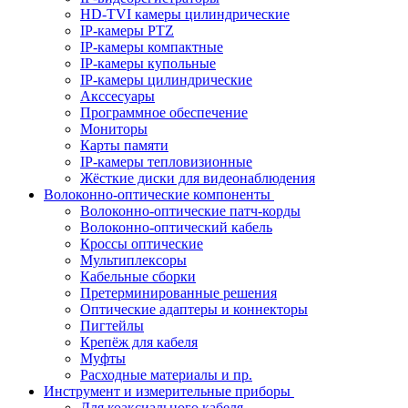
HD-TVI камеры цилиндрические
IP-камеры PTZ
IP-камеры компактные
IP-камеры купольные
IP-камеры цилиндрические
Акссесуары
Программное обеспечение
Мониторы
Карты памяти
IP-камеры тепловизионные
Жёсткие диски для видеонаблюдения
Волоконно-оптические компоненты
Волоконно-оптические патч-корды
Волоконно-оптический кабель
Кроссы оптические
Мультиплексоры
Кабельные сборки
Претерминированные решения
Оптические адаптеры и коннекторы
Пигтейлы
Крепёж для кабеля
Муфты
Расходные материалы и пр.
Инструмент и измерительные приборы
Для коаксиального кабеля