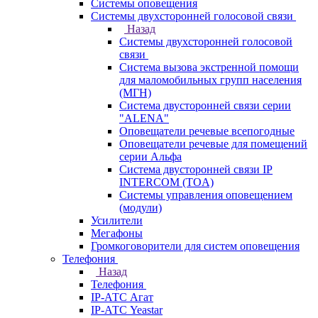
Системы оповещения
Системы двухсторонней голосовой связи
Назад
Системы двухсторонней голосовой
связи
Система вызова экстренной помощи
для маломобильных групп населения
(МГН)
Система двусторонней связи серии
"ALENA"
Оповещатели речевые всепогодные
Оповещатели речевые для помещений
серии Альфа
Система двусторонней связи IP
INTERCOM (TOA)
Системы управления оповещением
(модули)
Усилители
Мегафоны
Громкоговорители для систем оповещения
Телефония
Назад
Телефония
IP-АТС Агат
IP-АТС Yeastar