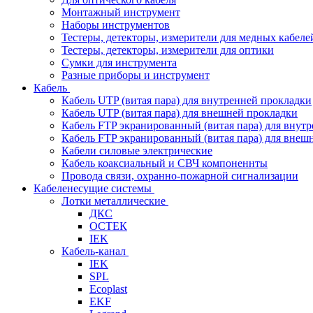
Монтажный инструмент
Наборы инструментов
Тестеры, детекторы, измерители для медных кабеле
Тестеры, детекторы, измерители для оптики
Сумки для инструмента
Разные приборы и инструмент
Кабель
Кабель UTP (витая пара) для внутренней прокладки
Кабель UTP (витая пара) для внешней прокладки
Кабель FTP экранированный (витая пара) для внут
Кабель FTP экранированный (витая пара) для внеш
Кабели силовые электрические
Кабель коаксиальный и СВЧ компоненнты
Провода связи, охранно-пожарной сигнализации
Кабеленесущие системы
Лотки металлические
ДКС
ОСТЕК
IEK
Кабель-канал
IEK
SPL
Ecoplast
EKF