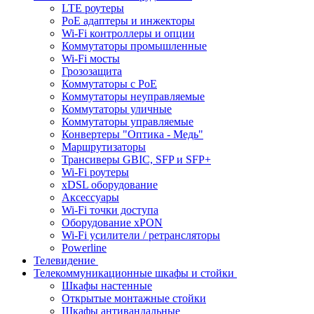
LTE роутеры
PoE адаптеры и инжекторы
Wi-Fi контроллеры и опции
Коммутаторы промышленные
Wi-Fi мосты
Грозозащита
Коммутаторы c PoE
Коммутаторы неуправляемые
Коммутаторы уличные
Коммутаторы управляемые
Конвертеры "Оптика - Медь"
Маршрутизаторы
Трансиверы GBIC, SFP и SFP+
Wi-Fi роутеры
xDSL оборудование
Аксессуары
Wi-Fi точки доступа
Оборудование хPON
Wi-Fi усилители / ретрансляторы
Powerline
Телевидение
Телекоммуникационные шкафы и стойки
Шкафы настенные
Открытые монтажные стойки
Шкафы антивандальные