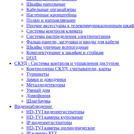
Шкафы напольные
Кабельные органайзеры
Настенные кронштейны
Полки и направляющие
Прочие аксессуары к телекоммуникационным шка
Системы контроля климата
Системы распределения электропитания
Фальш-панели, заглушки и вводы для кабеля
Шкафы уличные всепогодные
Комплектующие к шкафам и стойкам
ЦОД
СКУД - Системы контроля и управления доступом
Контроллеры СКУД, считыватели, карты
Турникеты
Замки и доводчики
Металлодетекторы
Умный дом
Домофония
Шлагбаумы
Видеонаблюдение
HD-TVI видеорегистраторы
HD-TVI камеры купольные
IP-видеорегистраторы
HD-TVI камеры цилиндрические
IP-камеры PTZ