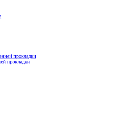
й
ренней прокладки
ней прокладки