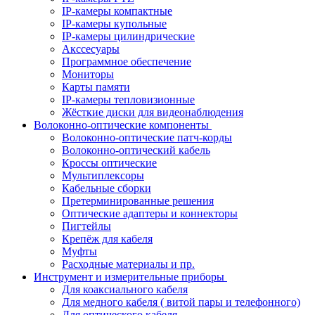
IP-камеры компактные
IP-камеры купольные
IP-камеры цилиндрические
Акссесуары
Программное обеспечение
Мониторы
Карты памяти
IP-камеры тепловизионные
Жёсткие диски для видеонаблюдения
Волоконно-оптические компоненты
Волоконно-оптические патч-корды
Волоконно-оптический кабель
Кроссы оптические
Мультиплексоры
Кабельные сборки
Претерминированные решения
Оптические адаптеры и коннекторы
Пигтейлы
Крепёж для кабеля
Муфты
Расходные материалы и пр.
Инструмент и измерительные приборы
Для коаксиального кабеля
Для медного кабеля ( витой пары и телефонного)
Для оптического кабеля