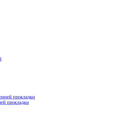
й
ренней прокладки
ней прокладки