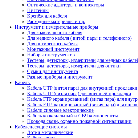
Оптические адаптеры и коннекторы
Пигтейлы
Крепёж для кабеля
Расходные материалы и пр.
Инструмент и измерительные приборы
Для коаксиального кабеля
Для медного кабеля ( витой пары и телефонного)
Для оптического кабеля
Монтажный инструмент
Наборы инструментов
Тестеры, детекторы, измерители для медных кабеле
Тестеры, детекторы, измерители для оптики
Сумки для инструмента
Разные приборы и инструмент
Кабель
Кабель UTP (витая пара) для внутренней прокладки
Кабель UTP (витая пара) для внешней прокладки
Кабель FTP экранированный (витая пара) для внут
Кабель FTP экранированный (витая пара) для внеш
Кабели силовые электрические
Кабель коаксиальный и СВЧ компоненнты
Провода связи, охранно-пожарной сигнализации
Кабеленесущие системы
Лотки металлические
Кабель-канал