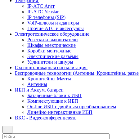
Телефония
IP-АТС Агат
IP-АТС Yeastar
IP-телефоны (SIP)
VoIP-шлюзы и адаптеры
Прочие АТС и аксессуары
Электротехническое оборудование
Розетки и выключатели
Шкафы электрические
Коробки монтажные
Электрические разъёмы
Удлинители и шнуры
Охранно-пожарная сигнализация
Беспроводные технологии (Антенны, Кронштейны, разъем
Кронштейны Мачты
Антенны
ИБП и Аккум. батареи
Батарейные блоки к ИБП
Комплектующие к ИБП
On-line ИБП с двойным преобразованием
Линейно-интерактивные ИБП
ВКС - Видеоконференцсвязь