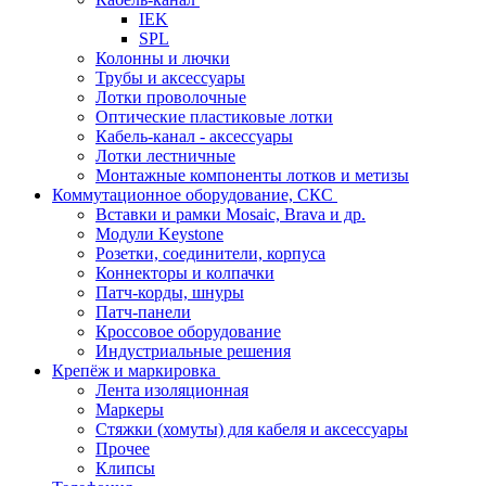
IEK
SPL
Колонны и лючки
Трубы и аксессуары
Лотки проволочные
Оптические пластиковые лотки
Кабель-канал - аксессуары
Лотки лестничные
Монтажные компоненты лотков и метизы
Коммутационное оборудование, СКС
Вставки и рамки Mosaic, Brava и др.
Модули Keystone
Розетки, соединители, корпуса
Коннекторы и колпачки
Патч-корды, шнуры
Патч-панели
Кроссовое оборудование
Индустриальные решения
Крепёж и маркировка
Лента изоляционная
Маркеры
Стяжки (хомуты) для кабеля и аксессуары
Прочее
Клипсы