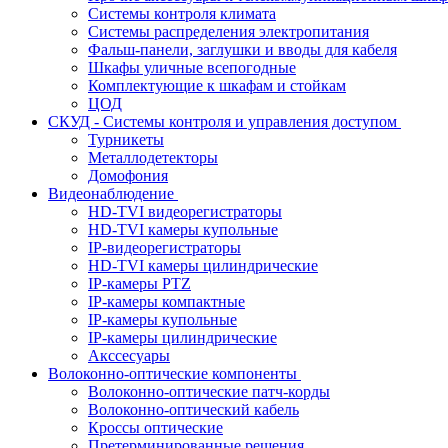
Системы контроля климата
Системы распределения электропитания
Фальш-панели, заглушки и вводы для кабеля
Шкафы уличные всепогодные
Комплектующие к шкафам и стойкам
ЦОД
СКУД - Системы контроля и управления доступом
Турникеты
Металлодетекторы
Домофония
Видеонаблюдение
HD-TVI видеорегистраторы
HD-TVI камеры купольные
IP-видеорегистраторы
HD-TVI камеры цилиндрические
IP-камеры PTZ
IP-камеры компактные
IP-камеры купольные
IP-камеры цилиндрические
Акссесуары
Волоконно-оптические компоненты
Волоконно-оптические патч-корды
Волоконно-оптический кабель
Кроссы оптические
Претерминированные решения