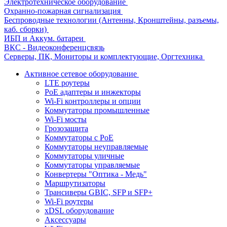
Электротехническое оборудование
Охранно-пожарная сигнализация
Беспроводные технологии (Антенны, Кронштейны, разъемы,
каб. сборки)
ИБП и Аккум. батареи
ВКС - Видеоконференцсвязь
Серверы, ПК, Мониторы и комплектующие, Оргтехника
Активное сетевое оборудование
LTE роутеры
PoE адаптеры и инжекторы
Wi-Fi контроллеры и опции
Коммутаторы промышленные
Wi-Fi мосты
Грозозащита
Коммутаторы c PoE
Коммутаторы неуправляемые
Коммутаторы уличные
Коммутаторы управляемые
Конвертеры "Оптика - Медь"
Маршрутизаторы
Трансиверы GBIC, SFP и SFP+
Wi-Fi роутеры
xDSL оборудование
Аксессуары