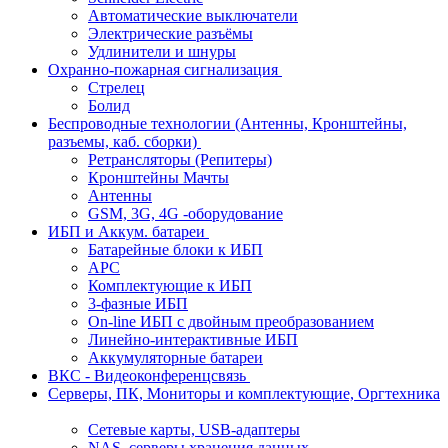
Автоматические выключатели
Электрические разъёмы
Удлинители и шнуры
Охранно-пожарная сигнализация
Стрелец
Болид
Беспроводные технологии (Антенны, Кронштейны,
разъемы, каб. сборки)
Ретрансляторы (Репитеры)
Кронштейны Мачты
Антенны
GSM, 3G, 4G -оборудование
ИБП и Аккум. батареи
Батарейные блоки к ИБП
APC
Комплектующие к ИБП
3-фазные ИБП
On-line ИБП с двойным преобразованием
Линейно-интерактивные ИБП
Аккумуляторные батареи
ВКС - Видеоконференцсвязь
Серверы, ПК, Мониторы и комплектующие, Оргтехника
Сетевые карты, USB-адаптеры
NAS, серверы хранения данных