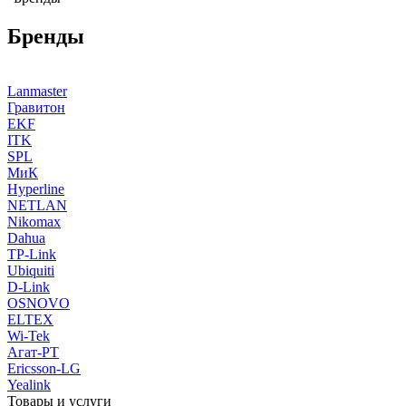
Бренды
Lanmaster
Гравитон
EKF
ITK
SPL
МиК
Hyperline
NETLAN
Nikomax
Dahua
TP-Link
Ubiquiti
D-Link
OSNOVO
ELTEX
Wi-Tek
Агат-РТ
Ericsson-LG
Yealink
Товары и услуги