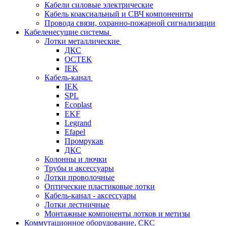
Кабели силовые электрические
Кабель коаксиальный и СВЧ компоненнты
Провода связи, охранно-пожарной сигнализации
Кабеленесущие системы
Лотки металлические
ДКС
ОСТЕК
IEK
Кабель-канал
IEK
SPL
Ecoplast
EKF
Legrand
Efapel
Промрукав
ДКС
Колонны и лючки
Трубы и аксессуары
Лотки проволочные
Оптические пластиковые лотки
Кабель-канал - аксессуары
Лотки лестничные
Монтажные компоненты лотков и метизы
Коммутационное оборудование, СКС