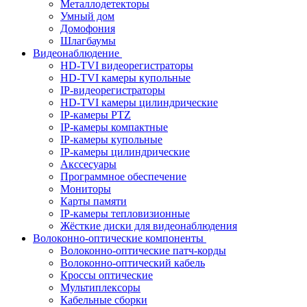
Металлодетекторы
Умный дом
Домофония
Шлагбаумы
Видеонаблюдение
HD-TVI видеорегистраторы
HD-TVI камеры купольные
IP-видеорегистраторы
HD-TVI камеры цилиндрические
IP-камеры PTZ
IP-камеры компактные
IP-камеры купольные
IP-камеры цилиндрические
Акссесуары
Программное обеспечение
Мониторы
Карты памяти
IP-камеры тепловизионные
Жёсткие диски для видеонаблюдения
Волоконно-оптические компоненты
Волоконно-оптические патч-корды
Волоконно-оптический кабель
Кроссы оптические
Мультиплексоры
Кабельные сборки