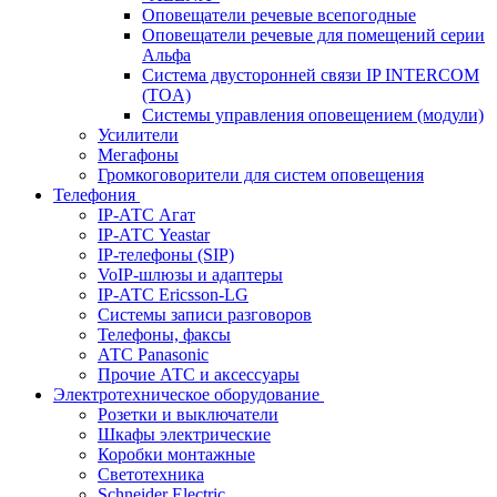
Оповещатели речевые всепогодные
Оповещатели речевые для помещений серии
Альфа
Система двусторонней связи IP INTERCOM
(TOA)
Системы управления оповещением (модули)
Усилители
Мегафоны
Громкоговорители для систем оповещения
Телефония
IP-АТС Агат
IP-АТС Yeastar
IP-телефоны (SIP)
VoIP-шлюзы и адаптеры
IP-АТС Ericsson-LG
Системы записи разговоров
Телефоны, факсы
АТС Panasonic
Прочие АТС и аксессуары
Электротехническое оборудование
Розетки и выключатели
Шкафы электрические
Коробки монтажные
Светотехника
Schneider Electric