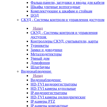
Фальш-панели, заглушки и вводы для кабеля
Шкафы уличные всепогодные
Комплектующие к шкафам и стойкам
ЦОД
СКУД - Системы контроля и управления доступом
Назад
СКУД - Системы контроля и управления
доступом
Контроллеры СКУД, считыватели, карты
Турникеты
Замки и доводчики
Металлодетекторы
Умный дом
Домофония
Шлагбаумы
Видеонаблюдение
Назад
Видеонаблюдение
HD-TVI видеорегистраторы
HD-TVI камеры купольные
IP-видеорегистраторы
HD-TVI камеры цилиндрические
IP-камеры PTZ
IP-камеры компактные