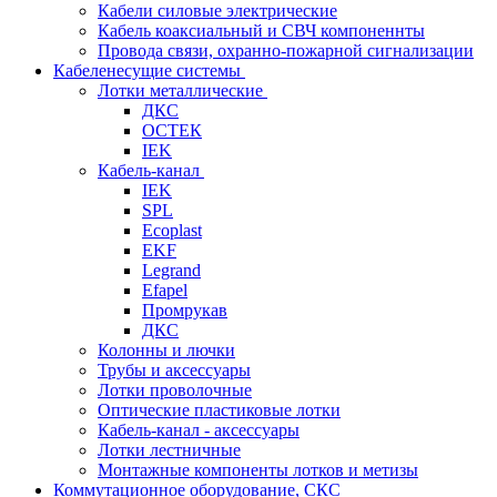
Кабели силовые электрические
Кабель коаксиальный и СВЧ компоненнты
Провода связи, охранно-пожарной сигнализации
Кабеленесущие системы
Лотки металлические
ДКС
ОСТЕК
IEK
Кабель-канал
IEK
SPL
Ecoplast
EKF
Legrand
Efapel
Промрукав
ДКС
Колонны и лючки
Трубы и аксессуары
Лотки проволочные
Оптические пластиковые лотки
Кабель-канал - аксессуары
Лотки лестничные
Монтажные компоненты лотков и метизы
Коммутационное оборудование, СКС