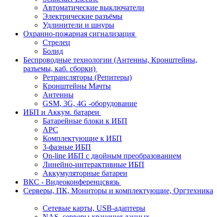
Автоматические выключатели
Электрические разъёмы
Удлинители и шнуры
Охранно-пожарная сигнализация
Стрелец
Болид
Беспроводные технологии (Антенны, Кронштейны,
разъемы, каб. сборки)
Ретрансляторы (Репитеры)
Кронштейны Мачты
Антенны
GSM, 3G, 4G -оборудование
ИБП и Аккум. батареи
Батарейные блоки к ИБП
APC
Комплектующие к ИБП
3-фазные ИБП
On-line ИБП с двойным преобразованием
Линейно-интерактивные ИБП
Аккумуляторные батареи
ВКС - Видеоконференцсвязь
Серверы, ПК, Мониторы и комплектующие, Оргтехника
Сетевые карты, USB-адаптеры
NAS, серверы хранения данных