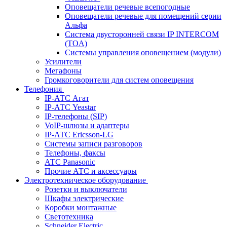
Оповещатели речевые всепогодные
Оповещатели речевые для помещений серии
Альфа
Система двусторонней связи IP INTERCOM
(TOA)
Системы управления оповещением (модули)
Усилители
Мегафоны
Громкоговорители для систем оповещения
Телефония
IP-АТС Агат
IP-АТС Yeastar
IP-телефоны (SIP)
VoIP-шлюзы и адаптеры
IP-АТС Ericsson-LG
Системы записи разговоров
Телефоны, факсы
АТС Panasonic
Прочие АТС и аксессуары
Электротехническое оборудование
Розетки и выключатели
Шкафы электрические
Коробки монтажные
Светотехника
Schneider Electric