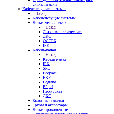
сигнализации
Кабеленесущие системы
Назад
Кабеленесущие системы
Лотки металлические
Назад
Лотки металлические
ДКС
ОСТЕК
IEK
Кабель-канал
Назад
Кабель-канал
IEK
SPL
Ecoplast
EKF
Legrand
Efapel
Промрукав
ДКС
Колонны и лючки
Трубы и аксессуары
Лотки проволочные