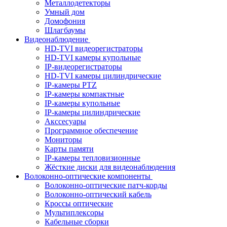
Металлодетекторы
Умный дом
Домофония
Шлагбаумы
Видеонаблюдение
HD-TVI видеорегистраторы
HD-TVI камеры купольные
IP-видеорегистраторы
HD-TVI камеры цилиндрические
IP-камеры PTZ
IP-камеры компактные
IP-камеры купольные
IP-камеры цилиндрические
Акссесуары
Программное обеспечение
Мониторы
Карты памяти
IP-камеры тепловизионные
Жёсткие диски для видеонаблюдения
Волоконно-оптические компоненты
Волоконно-оптические патч-корды
Волоконно-оптический кабель
Кроссы оптические
Мультиплексоры
Кабельные сборки