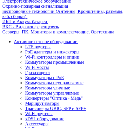
Электротехническое оборудование
Охранно-пожарная сигнализация
Беспроводные технологии (Антенны, Кронштейны, разъемы,
каб. сборки)
ИБП и Аккум. батареи
ВКС - Видеоконференцсвязь
Серверы, ПК, Мониторы и комплектующие, Оргтехника
Активное сетевое оборудование
LTE роутеры
PoE адаптеры и инжекторы
Wi-Fi контроллеры и опции
Коммутаторы промышленные
Wi-Fi мосты
Грозозащита
Коммутаторы c PoE
Коммутаторы неуправляемые
Коммутаторы уличные
Коммутаторы управляемые
Конвертеры "Оптика - Медь"
Маршрутизаторы
Трансиверы GBIC, SFP и SFP+
Wi-Fi роутеры
xDSL оборудование
Аксессуары