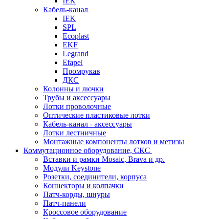
IEK
Кабель-канал
IEK
SPL
Ecoplast
EKF
Legrand
Efapel
Промрукав
ДКС
Колонны и лючки
Трубы и аксессуары
Лотки проволочные
Оптические пластиковые лотки
Кабель-канал - аксессуары
Лотки лестничные
Монтажные компоненты лотков и метизы
Коммутационное оборудование, СКС
Вставки и рамки Mosaic, Brava и др.
Модули Keystone
Розетки, соединители, корпуса
Коннекторы и колпачки
Патч-корды, шнуры
Патч-панели
Кроссовое оборудование