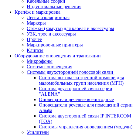
Кабельные сборки
Индустриальные решения
Крепёж и маркировка
Лента изоляционная
Маркеры
Стяжки (хомуты) для кабеля и аксессуары
УЗК, трос и аксессуары
Прочее
Маркировочные принтеры
Клипсы
Оборудование оповещения и трансляции
Микрофоны
Системы оповещения
Системы двухсторонней голосовой связи
Система вызова экстренной помощи для
маломобильных групп населения (МГН)
Система двусторонней связи серии
"ALENA"
Оповещатели речевые всепогодные
Оповещатели речевые для помещений серии
Альфа
Система двусторонней связи IP INTERCOM
(TOA)
Системы управления оповещением (модули)
Усилители