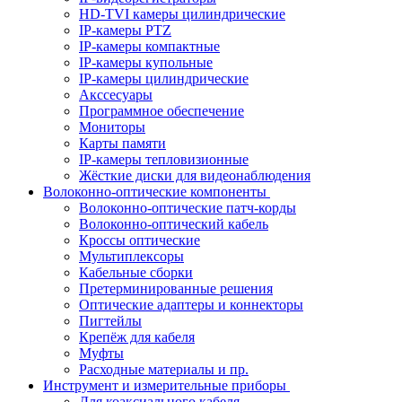
HD-TVI камеры цилиндрические
IP-камеры PTZ
IP-камеры компактные
IP-камеры купольные
IP-камеры цилиндрические
Акссесуары
Программное обеспечение
Мониторы
Карты памяти
IP-камеры тепловизионные
Жёсткие диски для видеонаблюдения
Волоконно-оптические компоненты
Волоконно-оптические патч-корды
Волоконно-оптический кабель
Кроссы оптические
Мультиплексоры
Кабельные сборки
Претерминированные решения
Оптические адаптеры и коннекторы
Пигтейлы
Крепёж для кабеля
Муфты
Расходные материалы и пр.
Инструмент и измерительные приборы
Для коаксиального кабеля