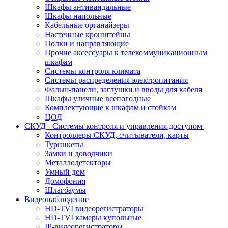
Шкафы антивандальные
Шкафы напольные
Кабельные органайзеры
Настенные кронштейны
Полки и направляющие
Прочие аксессуары к телекоммуникационным
шкафам
Системы контроля климата
Системы распределения электропитания
Фальш-панели, заглушки и вводы для кабеля
Шкафы уличные всепогодные
Комплектующие к шкафам и стойкам
ЦОД
СКУД - Системы контроля и управления доступом
Контроллеры СКУД, считыватели, карты
Турникеты
Замки и доводчики
Металлодетекторы
Умный дом
Домофония
Шлагбаумы
Видеонаблюдение
HD-TVI видеорегистраторы
HD-TVI камеры купольные
IP-видеорегистраторы