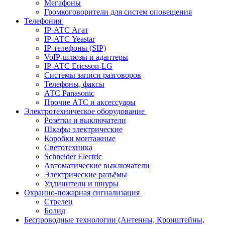
Мегафоны
Громкоговорители для систем оповещения
Телефония
IP-АТС Агат
IP-АТС Yeastar
IP-телефоны (SIP)
VoIP-шлюзы и адаптеры
IP-АТС Ericsson-LG
Системы записи разговоров
Телефоны, факсы
АТС Panasonic
Прочие АТС и аксессуары
Электротехническое оборудование
Розетки и выключатели
Шкафы электрические
Коробки монтажные
Светотехника
Schneider Electric
Автоматические выключатели
Электрические разъёмы
Удлинители и шнуры
Охранно-пожарная сигнализация
Стрелец
Болид
Беспроводные технологии (Антенны, Кронштейны,