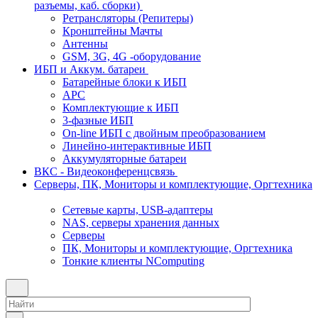
разъемы, каб. сборки)
Ретрансляторы (Репитеры)
Кронштейны Мачты
Антенны
GSM, 3G, 4G -оборудование
ИБП и Аккум. батареи
Батарейные блоки к ИБП
APC
Комплектующие к ИБП
3-фазные ИБП
On-line ИБП с двойным преобразованием
Линейно-интерактивные ИБП
Аккумуляторные батареи
ВКС - Видеоконференцсвязь
Серверы, ПК, Мониторы и комплектующие, Оргтехника
Сетевые карты, USB-адаптеры
NAS, серверы хранения данных
Серверы
ПК, Мониторы и комплектующие, Оргтехника
Тонкие клиенты NComputing