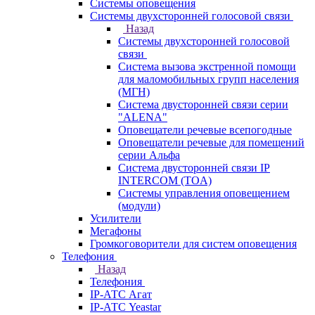
Системы оповещения
Системы двухсторонней голосовой связи
Назад
Системы двухсторонней голосовой
связи
Система вызова экстренной помощи
для маломобильных групп населения
(МГН)
Система двусторонней связи серии
"ALENA"
Оповещатели речевые всепогодные
Оповещатели речевые для помещений
серии Альфа
Система двусторонней связи IP
INTERCOM (TOA)
Системы управления оповещением
(модули)
Усилители
Мегафоны
Громкоговорители для систем оповещения
Телефония
Назад
Телефония
IP-АТС Агат
IP-АТС Yeastar