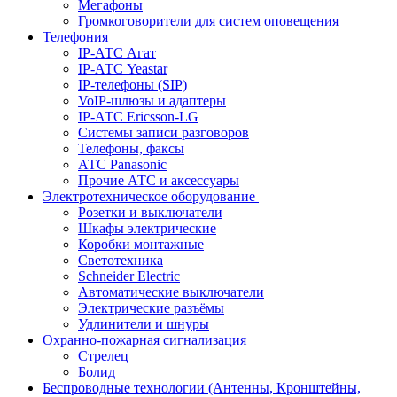
Мегафоны
Громкоговорители для систем оповещения
Телефония
IP-АТС Агат
IP-АТС Yeastar
IP-телефоны (SIP)
VoIP-шлюзы и адаптеры
IP-АТС Ericsson-LG
Системы записи разговоров
Телефоны, факсы
АТС Panasonic
Прочие АТС и аксессуары
Электротехническое оборудование
Розетки и выключатели
Шкафы электрические
Коробки монтажные
Светотехника
Schneider Electric
Автоматические выключатели
Электрические разъёмы
Удлинители и шнуры
Охранно-пожарная сигнализация
Стрелец
Болид
Беспроводные технологии (Антенны, Кронштейны,