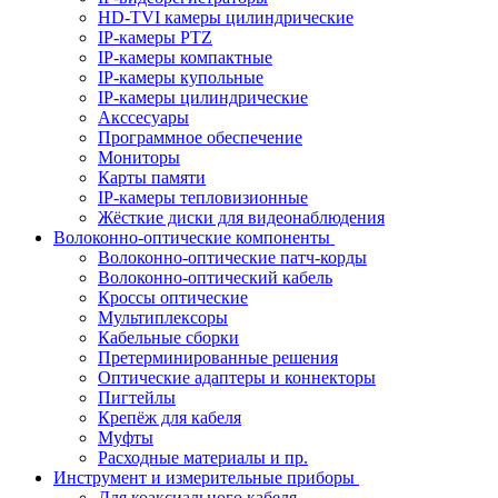
HD-TVI камеры цилиндрические
IP-камеры PTZ
IP-камеры компактные
IP-камеры купольные
IP-камеры цилиндрические
Акссесуары
Программное обеспечение
Мониторы
Карты памяти
IP-камеры тепловизионные
Жёсткие диски для видеонаблюдения
Волоконно-оптические компоненты
Волоконно-оптические патч-корды
Волоконно-оптический кабель
Кроссы оптические
Мультиплексоры
Кабельные сборки
Претерминированные решения
Оптические адаптеры и коннекторы
Пигтейлы
Крепёж для кабеля
Муфты
Расходные материалы и пр.
Инструмент и измерительные приборы
Для коаксиального кабеля