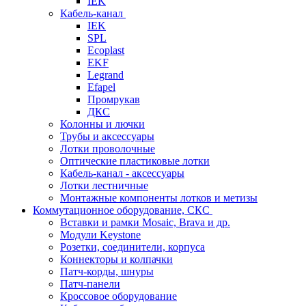
IEK
Кабель-канал
IEK
SPL
Ecoplast
EKF
Legrand
Efapel
Промрукав
ДКС
Колонны и лючки
Трубы и аксессуары
Лотки проволочные
Оптические пластиковые лотки
Кабель-канал - аксессуары
Лотки лестничные
Монтажные компоненты лотков и метизы
Коммутационное оборудование, СКС
Вставки и рамки Mosaic, Brava и др.
Модули Keystone
Розетки, соединители, корпуса
Коннекторы и колпачки
Патч-корды, шнуры
Патч-панели
Кроссовое оборудование