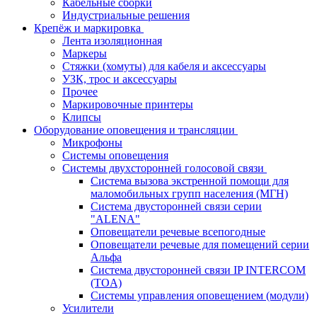
Кабельные сборки
Индустриальные решения
Крепёж и маркировка
Лента изоляционная
Маркеры
Стяжки (хомуты) для кабеля и аксессуары
УЗК, трос и аксессуары
Прочее
Маркировочные принтеры
Клипсы
Оборудование оповещения и трансляции
Микрофоны
Системы оповещения
Системы двухсторонней голосовой связи
Система вызова экстренной помощи для
маломобильных групп населения (МГН)
Система двусторонней связи серии
"ALENA"
Оповещатели речевые всепогодные
Оповещатели речевые для помещений серии
Альфа
Система двусторонней связи IP INTERCOM
(TOA)
Системы управления оповещением (модули)
Усилители