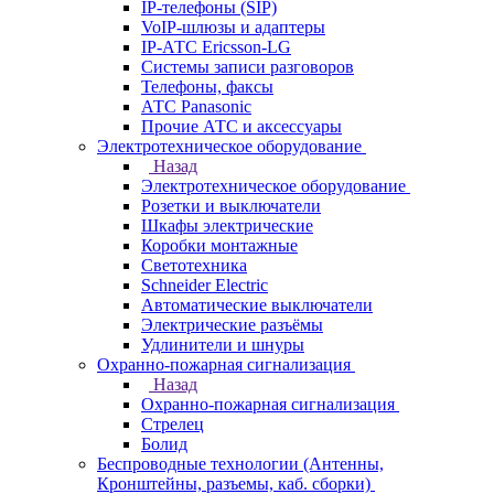
IP-телефоны (SIP)
VoIP-шлюзы и адаптеры
IP-АТС Ericsson-LG
Системы записи разговоров
Телефоны, факсы
АТС Panasonic
Прочие АТС и аксессуары
Электротехническое оборудование
Назад
Электротехническое оборудование
Розетки и выключатели
Шкафы электрические
Коробки монтажные
Светотехника
Schneider Electric
Автоматические выключатели
Электрические разъёмы
Удлинители и шнуры
Охранно-пожарная сигнализация
Назад
Охранно-пожарная сигнализация
Стрелец
Болид
Беспроводные технологии (Антенны,
Кронштейны, разъемы, каб. сборки)