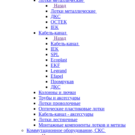
Лотки металлические
Назад
Лотки металлические
ДКС
ОСТЕК
IEK
Кабель-канал
Назад
Кабель-канал
IEK
SPL
Ecoplast
EKF
Legrand
Efapel
Промрукав
ДКС
Колонны и лючки
Трубы и аксессуары
Лотки проволочные
Оптические пластиковые лотки
Кабель-канал - аксессуары
Лотки лестничные
Монтажные компоненты лотков и метизы
Коммутационное оборудование, СКС