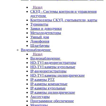
Назад
СКУД - Системы контроля и управления
доступом
Контроллеры СКУД, считыватели, карты
Турникеты
Замки и доводчики
Металлодетекторы
Умный дом
Домофония
Шлагбаумы
Видеонаблюдение
Назад
Видеонаблюдение
HD-TVI видеорегистраторы
HD-TVI камеры купольные
IP-видеорегистраторы
HD-TVI камеры цилиндрические
IP-камеры PTZ
IP-камеры компактные
IP-камеры купольные
IP-камеры цилиндрические
Акссесуары
Программное обеспечение
Мониторы