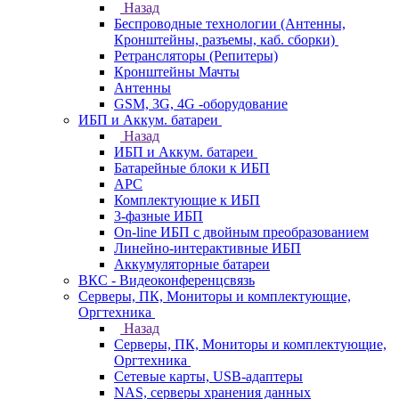
Назад
Беспроводные технологии (Антенны,
Кронштейны, разъемы, каб. сборки)
Ретрансляторы (Репитеры)
Кронштейны Мачты
Антенны
GSM, 3G, 4G -оборудование
ИБП и Аккум. батареи
Назад
ИБП и Аккум. батареи
Батарейные блоки к ИБП
APC
Комплектующие к ИБП
3-фазные ИБП
On-line ИБП с двойным преобразованием
Линейно-интерактивные ИБП
Аккумуляторные батареи
ВКС - Видеоконференцсвязь
Серверы, ПК, Мониторы и комплектующие,
Оргтехника
Назад
Серверы, ПК, Мониторы и комплектующие,
Оргтехника
Сетевые карты, USB-адаптеры
NAS, серверы хранения данных