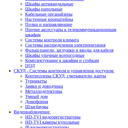
Шкафы антивандальные
Шкафы напольные
Кабельные органайзеры
Настенные кронштейны
Полки и направляющие
Прочие аксессуары к телекоммуникационным
шкафам
Системы контроля климата
Системы распределения электропитания
Фальш-панели, заглушки и вводы для кабеля
Шкафы уличные всепогодные
Комплектующие к шкафам и стойкам
ЦОД
СКУД - Системы контроля и управления доступом
Контроллеры СКУД, считыватели, карты
Турникеты
Замки и доводчики
Металлодетекторы
Умный дом
Домофония
Шлагбаумы
Видеонаблюдение
HD-TVI видеорегистраторы
HD-TVI камеры купольные
IP-видеорегистраторы