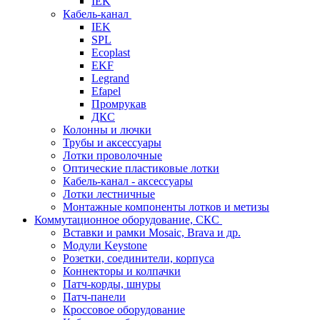
IEK
Кабель-канал
IEK
SPL
Ecoplast
EKF
Legrand
Efapel
Промрукав
ДКС
Колонны и лючки
Трубы и аксессуары
Лотки проволочные
Оптические пластиковые лотки
Кабель-канал - аксессуары
Лотки лестничные
Монтажные компоненты лотков и метизы
Коммутационное оборудование, СКС
Вставки и рамки Mosaic, Brava и др.
Модули Keystone
Розетки, соединители, корпуса
Коннекторы и колпачки
Патч-корды, шнуры
Патч-панели
Кроссовое оборудование