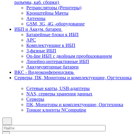
разъемы, каб. сборки)
Ретрансляторы (Репитеры)
Кронштейны Мачты
Антенны
GSM, 3G, 4G -оборудование
ИБП и Аккум. батареи
Батарейные блоки к ИБП
APC
Комплектующие к ИБП
3-фазные ИБП
On-line ИБП с двойным преобразованием
Линейно-интерактивные ИБП
Аккумуляторные батареи
ВКС - Видеоконференцсвязь
Серверы, ПК, Мониторы и комплектующие, Оргтехника
Сетевые карты, USB-адаптеры
NAS, серверы хранения данных
Серверы
ПК, Мониторы и комплектующие, Оргтехника
Тонкие клиенты NComputing