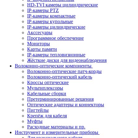
HD-TVI камеры цилиндрические
IP-камеры PTZ
IP-камеры компактные
IP-камеры купольные
IP-камеры цилиндрические
Акссесуары
Программное обеспечение
Мониторы
Карты памяти
IP-камеры тепловизионные
Жёсткие диски для видеонаблюдения
Волоконно-оптические компоненты
Волоконно-оптические патч-корды
Волоконно-оптический кабель
Кроссы оптические
Мультиплексоры
Кабельные сборки
Претерминированные решения
Оптические адаптеры и коннекторы
Пигтейлы
Крепёж для кабеля
Муфты
Расходные материалы и пр.
Инструмент и измерительные приборы
Для коаксиального кабеля