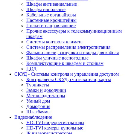
Шкафы антивандальные
Шкафы напольные
Кабельные органайзеры
Настенные кронштейны
Полки и направляющие
Прочие аксессуары к телекоммуникационным
шкафам
Системы контроля климата
Системы распределения электропитания
Фальш-панели, заглушки и вводы для кабеля
Шкафы уличные всепогодные
Комплектующие к шкафам и стойкам
ЦОД
СКУД - Системы контроля и управления доступом
Контроллеры СКУД, считыватели, карты
Турникеты
Замки и доводчики
Металлодетекторы
Умный дом
Домофония
Шлагбаумы
Видеонаблюдение
HD-TVI видеорегистраторы
HD-TVI камеры купольные
IP-видеорегистраторы