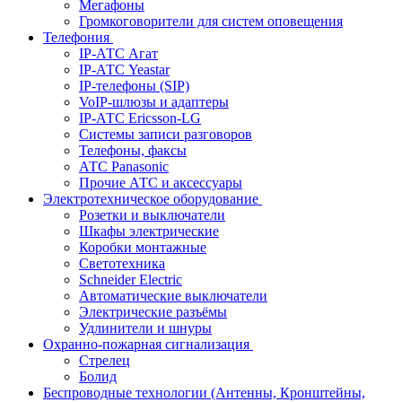
Мегафоны
Громкоговорители для систем оповещения
Телефония
IP-АТС Агат
IP-АТС Yeastar
IP-телефоны (SIP)
VoIP-шлюзы и адаптеры
IP-АТС Ericsson-LG
Системы записи разговоров
Телефоны, факсы
АТС Panasonic
Прочие АТС и аксессуары
Электротехническое оборудование
Розетки и выключатели
Шкафы электрические
Коробки монтажные
Светотехника
Schneider Electric
Автоматические выключатели
Электрические разъёмы
Удлинители и шнуры
Охранно-пожарная сигнализация
Стрелец
Болид
Беспроводные технологии (Антенны, Кронштейны,