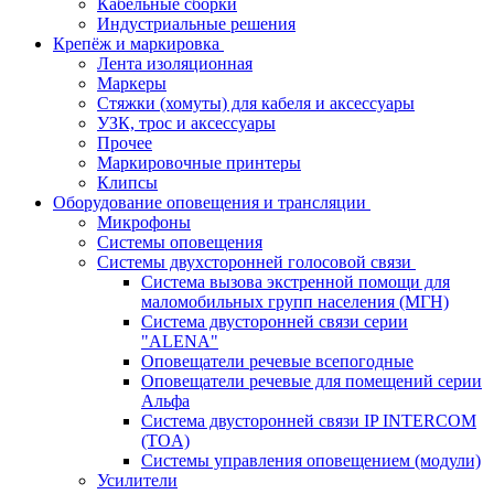
Кабельные сборки
Индустриальные решения
Крепёж и маркировка
Лента изоляционная
Маркеры
Стяжки (хомуты) для кабеля и аксессуары
УЗК, трос и аксессуары
Прочее
Маркировочные принтеры
Клипсы
Оборудование оповещения и трансляции
Микрофоны
Системы оповещения
Системы двухсторонней голосовой связи
Система вызова экстренной помощи для
маломобильных групп населения (МГН)
Система двусторонней связи серии
"ALENA"
Оповещатели речевые всепогодные
Оповещатели речевые для помещений серии
Альфа
Система двусторонней связи IP INTERCOM
(TOA)
Системы управления оповещением (модули)
Усилители