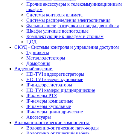
Прочие аксессуары к телекоммуникационным
шкафам
Системы контроля климата
Системы распределения электропитания
Фальш-панели, заглушки и вводы для кабеля
Шкафы уличные всепогодные
Комплектующие к шкафам и стойкам
ЦОД
СКУД - Системы контроля и управления доступом
Турникеты
Металлодетекторы
Домофония
Видеонаблюдение
HD-TVI видеорегистраторы
HD-TVI камеры купольные
IP-видеорегистраторы
HD-TVI камеры цилиндрические
IP-камеры PTZ
IP-камеры компактные
IP-камеры купольные
IP-камеры цилиндрические
Акссесуары
Волоконно-оптические компоненты
Волоконно-оптические патч-корды
Волоконно-оптический кабель