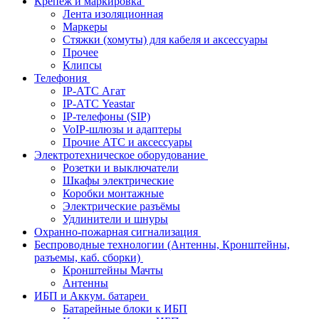
Крепёж и маркировка
Лента изоляционная
Маркеры
Стяжки (хомуты) для кабеля и аксессуары
Прочее
Клипсы
Телефония
IP-АТС Агат
IP-АТС Yeastar
IP-телефоны (SIP)
VoIP-шлюзы и адаптеры
Прочие АТС и аксессуары
Электротехническое оборудование
Розетки и выключатели
Шкафы электрические
Коробки монтажные
Электрические разъёмы
Удлинители и шнуры
Охранно-пожарная сигнализация
Беспроводные технологии (Антенны, Кронштейны,
разъемы, каб. сборки)
Кронштейны Мачты
Антенны
ИБП и Аккум. батареи
Батарейные блоки к ИБП