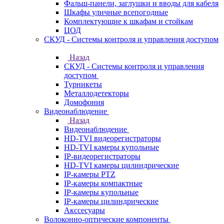
Фальш-панели, заглушки и вводы для кабеля
Шкафы уличные всепогодные
Комплектующие к шкафам и стойкам
ЦОД
СКУД - Системы контроля и управления доступом
Назад
СКУД - Системы контроля и управления
доступом
Турникеты
Металлодетекторы
Домофония
Видеонаблюдение
Назад
Видеонаблюдение
HD-TVI видеорегистраторы
HD-TVI камеры купольные
IP-видеорегистраторы
HD-TVI камеры цилиндрические
IP-камеры PTZ
IP-камеры компактные
IP-камеры купольные
IP-камеры цилиндрические
Акссесуары
Волоконно-оптические компоненты