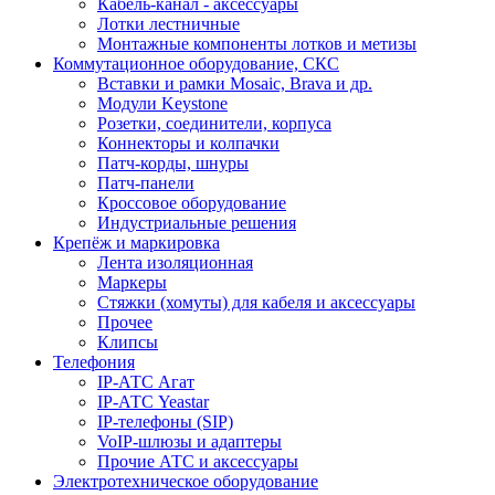
Кабель-канал - аксессуары
Лотки лестничные
Монтажные компоненты лотков и метизы
Коммутационное оборудование, СКС
Вставки и рамки Mosaic, Brava и др.
Модули Keystone
Розетки, соединители, корпуса
Коннекторы и колпачки
Патч-корды, шнуры
Патч-панели
Кроссовое оборудование
Индустриальные решения
Крепёж и маркировка
Лента изоляционная
Маркеры
Стяжки (хомуты) для кабеля и аксессуары
Прочее
Клипсы
Телефония
IP-АТС Агат
IP-АТС Yeastar
IP-телефоны (SIP)
VoIP-шлюзы и адаптеры
Прочие АТС и аксессуары
Электротехническое оборудование