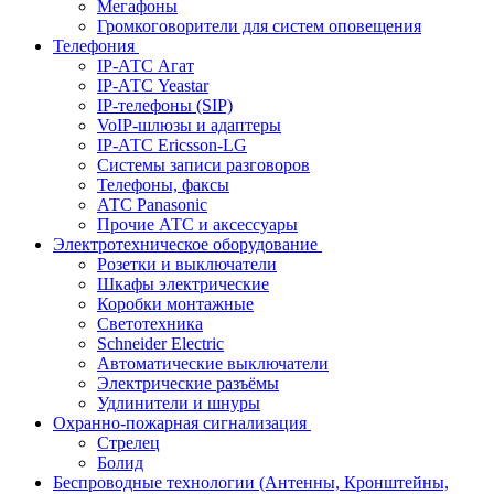
Мегафоны
Громкоговорители для систем оповещения
Телефония
IP-АТС Агат
IP-АТС Yeastar
IP-телефоны (SIP)
VoIP-шлюзы и адаптеры
IP-АТС Ericsson-LG
Системы записи разговоров
Телефоны, факсы
АТС Panasonic
Прочие АТС и аксессуары
Электротехническое оборудование
Розетки и выключатели
Шкафы электрические
Коробки монтажные
Светотехника
Schneider Electric
Автоматические выключатели
Электрические разъёмы
Удлинители и шнуры
Охранно-пожарная сигнализация
Стрелец
Болид
Беспроводные технологии (Антенны, Кронштейны,