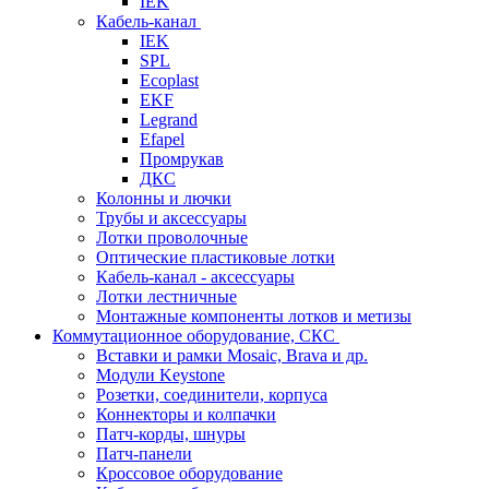
IEK
Кабель-канал
IEK
SPL
Ecoplast
EKF
Legrand
Efapel
Промрукав
ДКС
Колонны и лючки
Трубы и аксессуары
Лотки проволочные
Оптические пластиковые лотки
Кабель-канал - аксессуары
Лотки лестничные
Монтажные компоненты лотков и метизы
Коммутационное оборудование, СКС
Вставки и рамки Mosaic, Brava и др.
Модули Keystone
Розетки, соединители, корпуса
Коннекторы и колпачки
Патч-корды, шнуры
Патч-панели
Кроссовое оборудование