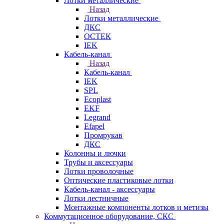
Лотки металлические
Назад
Лотки металлические
ДКС
ОСТЕК
IEK
Кабель-канал
Назад
Кабель-канал
IEK
SPL
Ecoplast
EKF
Legrand
Efapel
Промрукав
ДКС
Колонны и лючки
Трубы и аксессуары
Лотки проволочные
Оптические пластиковые лотки
Кабель-канал - аксессуары
Лотки лестничные
Монтажные компоненты лотков и метизы
Коммутационное оборудование, СКС