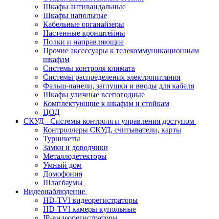
Шкафы антивандальные
Шкафы напольные
Кабельные органайзеры
Настенные кронштейны
Полки и направляющие
Прочие аксессуары к телекоммуникационным
шкафам
Системы контроля климата
Системы распределения электропитания
Фальш-панели, заглушки и вводы для кабеля
Шкафы уличные всепогодные
Комплектующие к шкафам и стойкам
ЦОД
СКУД - Системы контроля и управления доступом
Контроллеры СКУД, считыватели, карты
Турникеты
Замки и доводчики
Металлодетекторы
Умный дом
Домофония
Шлагбаумы
Видеонаблюдение
HD-TVI видеорегистраторы
HD-TVI камеры купольные
IP-видеорегистраторы