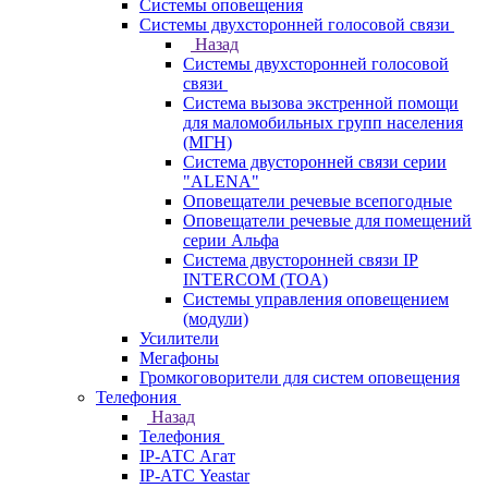
Системы оповещения
Системы двухсторонней голосовой связи
Назад
Системы двухсторонней голосовой
связи
Система вызова экстренной помощи
для маломобильных групп населения
(МГН)
Система двусторонней связи серии
"ALENA"
Оповещатели речевые всепогодные
Оповещатели речевые для помещений
серии Альфа
Система двусторонней связи IP
INTERCOM (TOA)
Системы управления оповещением
(модули)
Усилители
Мегафоны
Громкоговорители для систем оповещения
Телефония
Назад
Телефония
IP-АТС Агат
IP-АТС Yeastar