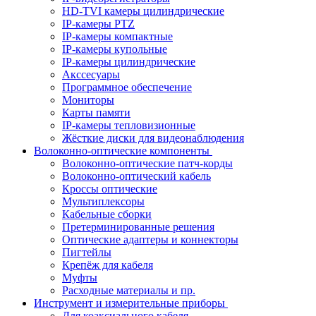
HD-TVI камеры цилиндрические
IP-камеры PTZ
IP-камеры компактные
IP-камеры купольные
IP-камеры цилиндрические
Акссесуары
Программное обеспечение
Мониторы
Карты памяти
IP-камеры тепловизионные
Жёсткие диски для видеонаблюдения
Волоконно-оптические компоненты
Волоконно-оптические патч-корды
Волоконно-оптический кабель
Кроссы оптические
Мультиплексоры
Кабельные сборки
Претерминированные решения
Оптические адаптеры и коннекторы
Пигтейлы
Крепёж для кабеля
Муфты
Расходные материалы и пр.
Инструмент и измерительные приборы
Для коаксиального кабеля