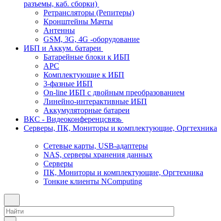
разъемы, каб. сборки)
Ретрансляторы (Репитеры)
Кронштейны Мачты
Антенны
GSM, 3G, 4G -оборудование
ИБП и Аккум. батареи
Батарейные блоки к ИБП
APC
Комплектующие к ИБП
3-фазные ИБП
On-line ИБП с двойным преобразованием
Линейно-интерактивные ИБП
Аккумуляторные батареи
ВКС - Видеоконференцсвязь
Серверы, ПК, Мониторы и комплектующие, Оргтехника
Сетевые карты, USB-адаптеры
NAS, серверы хранения данных
Серверы
ПК, Мониторы и комплектующие, Оргтехника
Тонкие клиенты NComputing