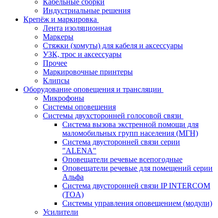
Кабельные сборки
Индустриальные решения
Крепёж и маркировка
Лента изоляционная
Маркеры
Стяжки (хомуты) для кабеля и аксессуары
УЗК, трос и аксессуары
Прочее
Маркировочные принтеры
Клипсы
Оборудование оповещения и трансляции
Микрофоны
Системы оповещения
Системы двухсторонней голосовой связи
Система вызова экстренной помощи для
маломобильных групп населения (МГН)
Система двусторонней связи серии
"ALENA"
Оповещатели речевые всепогодные
Оповещатели речевые для помещений серии
Альфа
Система двусторонней связи IP INTERCOM
(TOA)
Системы управления оповещением (модули)
Усилители