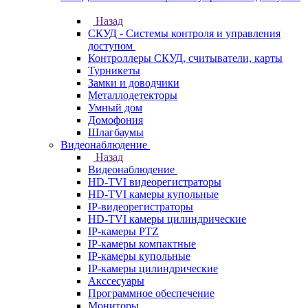
Назад
СКУД - Системы контроля и управления
доступом
Контроллеры СКУД, считыватели, карты
Турникеты
Замки и доводчики
Металлодетекторы
Умный дом
Домофония
Шлагбаумы
Видеонаблюдение
Назад
Видеонаблюдение
HD-TVI видеорегистраторы
HD-TVI камеры купольные
IP-видеорегистраторы
HD-TVI камеры цилиндрические
IP-камеры PTZ
IP-камеры компактные
IP-камеры купольные
IP-камеры цилиндрические
Акссесуары
Программное обеспечение
Мониторы