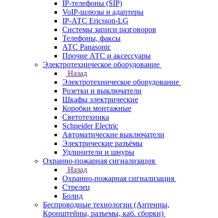
IP-телефоны (SIP)
VoIP-шлюзы и адаптеры
IP-АТС Ericsson-LG
Системы записи разговоров
Телефоны, факсы
АТС Panasonic
Прочие АТС и аксессуары
Электротехническое оборудование
Назад
Электротехническое оборудование
Розетки и выключатели
Шкафы электрические
Коробки монтажные
Светотехника
Schneider Electric
Автоматические выключатели
Электрические разъёмы
Удлинители и шнуры
Охранно-пожарная сигнализация
Назад
Охранно-пожарная сигнализация
Стрелец
Болид
Беспроводные технологии (Антенны,
Кронштейны, разъемы, каб. сборки)