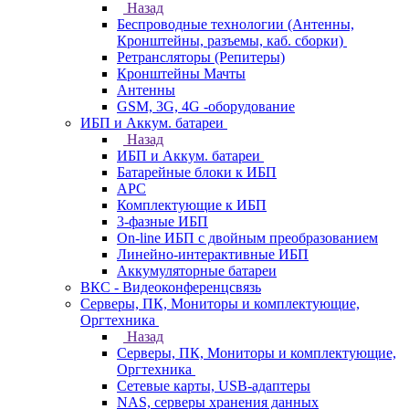
Назад
Беспроводные технологии (Антенны,
Кронштейны, разъемы, каб. сборки)
Ретрансляторы (Репитеры)
Кронштейны Мачты
Антенны
GSM, 3G, 4G -оборудование
ИБП и Аккум. батареи
Назад
ИБП и Аккум. батареи
Батарейные блоки к ИБП
APC
Комплектующие к ИБП
3-фазные ИБП
On-line ИБП с двойным преобразованием
Линейно-интерактивные ИБП
Аккумуляторные батареи
ВКС - Видеоконференцсвязь
Серверы, ПК, Мониторы и комплектующие,
Оргтехника
Назад
Серверы, ПК, Мониторы и комплектующие,
Оргтехника
Сетевые карты, USB-адаптеры
NAS, серверы хранения данных